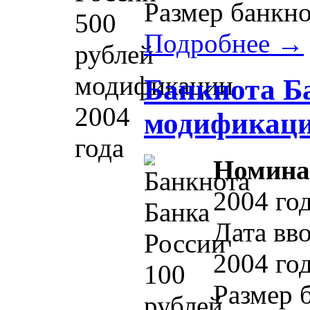
Размер банкно
Подробнее →
Банкнота Ба
модификаци
Номина
2004 го
Дата вво
2004 го
Размер 