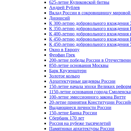
625-летие Куликовской битвы
Андрей Рублев
Вклад России в сокровищницу мировой
Дионисий
К 300-летию добровольного вхождения 
К 350-летию добровольного вхождения Б
К 400-летию добровольного вхождения к
К 450-летию добровольного вхождения 
К 450-летию добровольного вхождения У
Окно в Европу
Феофан Грек
200-летие победы России в Отечественн
850-летие основания Москвы
Барк Крузенштерн
Золотое кольцо
Архитектурные шедевры России
150-летие начала эпохи Великих реформ
1150-летие основания города Смоленска
100-летие эмиссионного закона Витте
20-летие принятия Конституции Росси
Выдающиеся личности России
150-летие Банка России
Сбербанк 170 лет
Россия на рубеже тысячелетий
Памятники архитектуры России