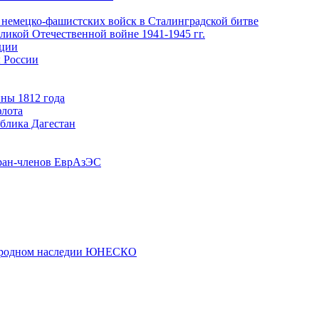
 немецко-фашистских войск в Сталинградской битве
еликой Отечественной войне 1941-1945 гг.
ации
 России
ны 1812 года
флота
ублика Дагестан
ран-членов ЕврАзЭС
риродном наследии ЮНЕСКО