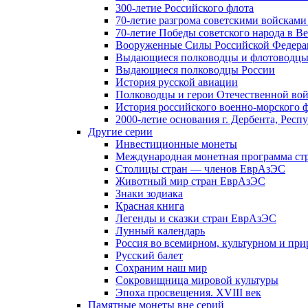
300-летие Российского флота
70-летие разгрома советскими войсками
70-летие Победы советского народа в В
Вооруженные Силы Российской Федер
Выдающиеся полководцы и флотоводцы
Выдающиеся полководцы России
История русской авиации
Полководцы и герои Отечественной вой
История российского военно-морского 
2000-летие основания г. Дербента, Респ
Другие серии
Инвестиционные монеты
Международная монетная программа ст
Столицы стран — членов ЕврАзЭС
Животный мир стран ЕврАзЭС
Знаки зодиака
Красная книга
Легенды и сказки стран ЕврАзЭС
Лунный календарь
Россия во всемирном, культурном и п
Русский балет
Сохраним наш мир
Сокровищница мировой культуры
Эпоха просвещения. XVIII век
Памятные монеты вне серий