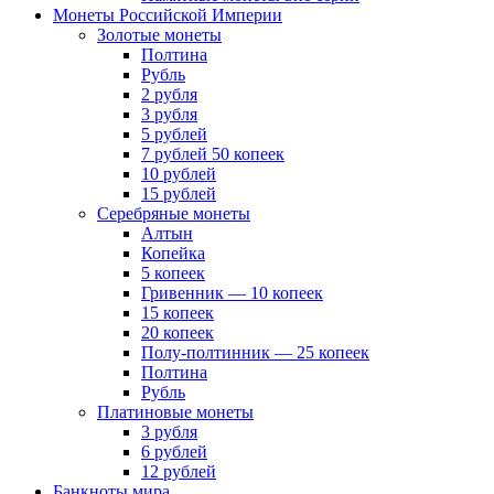
Монеты Российской Империи
Золотые монеты
Полтина
Рубль
2 рубля
3 рубля
5 рублей
7 рублей 50 копеек
10 рублей
15 рублей
Серебряные монеты
Алтын
Копейка
5 копеек
Гривенник — 10 копеек
15 копеек
20 копеек
Полу-полтинник — 25 копеек
Полтина
Рубль
Платиновые монеты
3 рубля
6 рублей
12 рублей
Банкноты мира