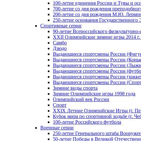
100-летие единения России и Тувы и ос
700-летие со дня рождения преподобно
200-летие со дня рождения М.Ю. Лермо
250-летие основания Государственного
Спортивные серии
90-летие Всероссийского физкультурно
XXII Олимпийские зимние игры 2014 г.
Самбо
Дзюдо
Выдающиеся спортсмены России (Фигу
Выдающиеся спортсмены России (Коньк
Выдающиеся спортсмены России (Лыжн
Выдающиеся спортсмены России (футбо
Выдающиеся спортсмены России (хокке
Выдающиеся спортсмены России (Спорт
Зимние виды спорта
Зимние Олимпийские игры 1998 года
Олимпийский век России
Спорт
XXIX Летние Олимпийские Игры (г. Пе
Кубок мира по спортивной ходьбе (г. Че
100-летие Российского футбола
Военные серии
250-летие Генерального штаба Вооруже
50-летие Победы в Великой Отечественн