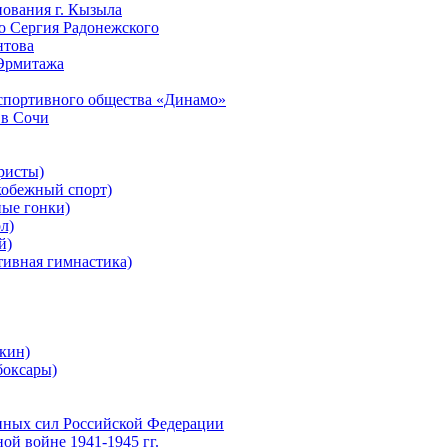
нования г. Кызыла
го Сергия Радонежского
нтова
 Эрмитажа
-спортивного общества «Динамо»
 в Сочи
ристы)
обежный спорт)
ые гонки)
л)
й)
ивная гимнастика)
кин)
боксары)
нных сил Российской Федерации
ой войне 1941-1945 гг.