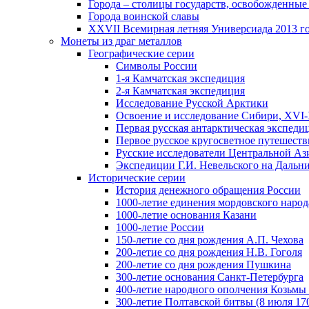
Города – столицы государств, освобожденные
Города воинской славы
XXVII Всемирная летняя Универсиада 2013 год
Монеты из драг металлов
Географические серии
Символы России
1-я Камчатская экспедиция
2-я Камчатская экспедиция
Исследование Русской Арктики
Освоение и исследование Сибири, XVI-
Первая русская антарктическая экспеди
Первое русское кругосветное путешеств
Русские исследователи Центральной Аз
Экспедиции Г.И. Невельского на Дальний
Исторические серии
История денежного обращения России
1000-летие единения мордовского народ
1000-летие основания Казани
1000-летие России
150-летие со дня рождения А.П. Чехова
200-летие со дня рождения Н.В. Гоголя
200-летие со дня рождения Пушкина
300-летие основания Санкт-Петербурга
400-летие народного ополчения Козьм
300-летие Полтавской битвы (8 июля 170