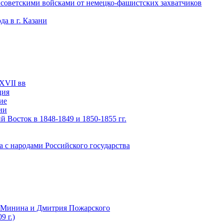
 советскими войсками от немецко-фашистских захватчиков
а в г. Казани
XVII вв
ция
ие
ии
 Восток в 1848-1849 и 1850-1855 гг.
а с народами Российского государства
ы Минина и Дмитрия Пожарского
9 г.)