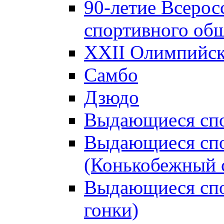
90-летие Всерос
спортивного об
XXII Олимпийски
Самбо
Дзюдо
Выдающиеся спо
Выдающиеся спо
(Конькобежный 
Выдающиеся сп
гонки)