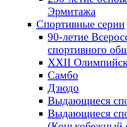
Эрмитажа
Спортивные серии
90-летие Всерос
спортивного об
XXII Олимпийски
Самбо
Дзюдо
Выдающиеся спо
Выдающиеся спо
(Конькобежный 