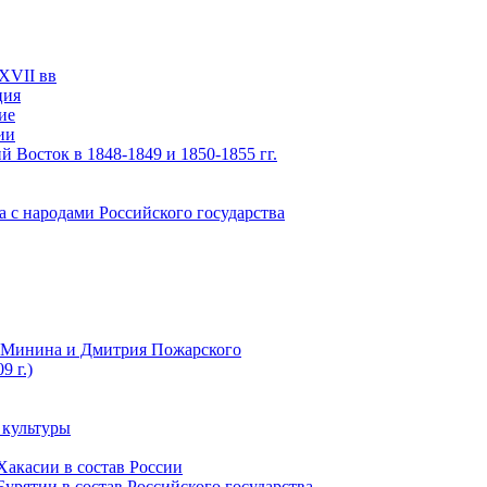
XVII вв
ция
ие
ии
 Восток в 1848-1849 и 1850-1855 гг.
а с народами Российского государства
ы Минина и Дмитрия Пожарского
9 г.)
 культуры
Хакасии в состав России
урятии в состав Российского государства