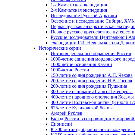
1-я Камчатская экспедиция
2-я Камчатская экспедиция
Исследование Русской Арктики
Освоение и исследование Сибири, XVI-
Первая русская антарктическая экспеди
Первое русское кругосветное путешеств
Русские исследователи Центральной Аз
Экспедиции Г.И. Невельского на Дальний
Исторические серии
История денежного обращения России
1000-летие единения мордовского народ
1000-летие основания Казани
1000-летие России
150-летие со дня рождения А.П. Чехова
200-летие со дня рождения Н.В. Гоголя
200-летие со дня рождения Пушкина
300-летие основания Санкт-Петербурга
400-летие народного ополчения Козьм
300-летие Полтавской битвы (8 июля 170
625-летие Куликовской битвы
Андрей Рублев
Вклад России в сокровищницу мировой
Дионисий
К 300-летию добровольного вхождения 
К 350-летию добровольного вхождения Б