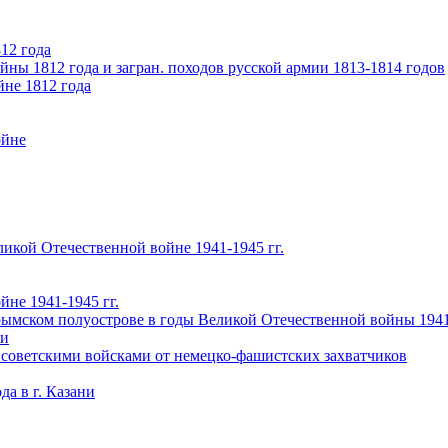
12 года
ны 1812 года и загран. походов русской армии 1813-1814 годов
йне 1812 года
ойне
икой Отечественной войне 1941-1945 гг.
не 1941-1945 гг.
ымском полуострове в годы Великой Отечественной войны 1941-
чи
 советскими войсками от немецко-фашистских захватчиков
а в г. Казани