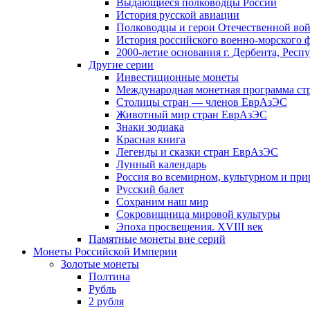
Выдающиеся полководцы России
История русской авиации
Полководцы и герои Отечественной вой
История российского военно-морского 
2000-летие основания г. Дербента, Респ
Другие серии
Инвестиционные монеты
Международная монетная программа ст
Столицы стран — членов ЕврАзЭС
Животный мир стран ЕврАзЭС
Знаки зодиака
Красная книга
Легенды и сказки стран ЕврАзЭС
Лунный календарь
Россия во всемирном, культурном и п
Русский балет
Сохраним наш мир
Сокровищница мировой культуры
Эпоха просвещения. XVIII век
Памятные монеты вне серий
Монеты Российской Империи
Золотые монеты
Полтина
Рубль
2 рубля