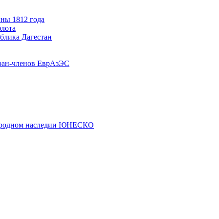
ны 1812 года
флота
ублика Дагестан
ран-членов ЕврАзЭС
риродном наследии ЮНЕСКО