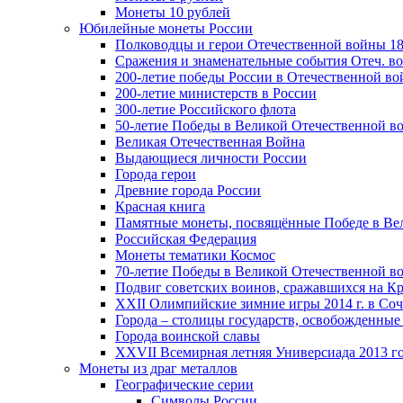
Монеты 10 рублей
Юбилейные монеты России
Полководцы и герои Отечественной войны 18
Сражения и знаменательные события Отеч. вой
200-летие победы России в Отечественной во
200-летие министерств в России
300-летие Российского флота
50-летие Победы в Великой Отечественной в
Великая Отечественная Война
Выдающиеся личности России
Города герои
Древние города России
Красная книга
Памятные монеты, посвящённые Победе в Вел
Российская Федерация
Монеты тематики Космос
70-летие Победы в Великой Отечественной вой
Подвиг советских воинов, сражавшихся на Кр
XXII Олимпийские зимние игры 2014 г. в Со
Города – столицы государств, освобожденные
Города воинской славы
XXVII Всемирная летняя Универсиада 2013 год
Монеты из драг металлов
Географические серии
Символы России