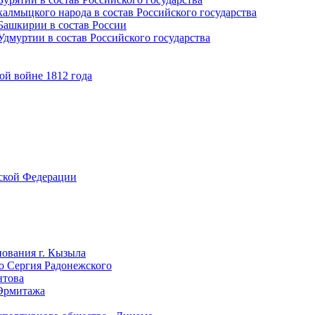
алмыцкого народа в состав Российского государства
Башкирии в состав России
дмуртии в состав Российского государства
ой войне 1812 года
йской Федерации
нования г. Кызыла
го Сергия Радонежского
нтова
 Эрмитажа