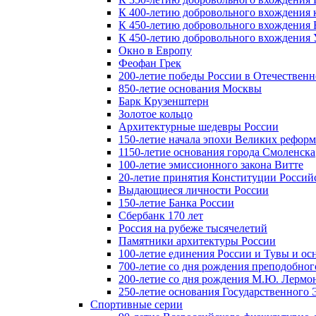
К 400-летию добровольного вхождения к
К 450-летию добровольного вхождения 
К 450-летию добровольного вхождения У
Окно в Европу
Феофан Грек
200-летие победы России в Отечественн
850-летие основания Москвы
Барк Крузенштерн
Золотое кольцо
Архитектурные шедевры России
150-летие начала эпохи Великих реформ
1150-летие основания города Смоленска
100-летие эмиссионного закона Витте
20-летие принятия Конституции Росси
Выдающиеся личности России
150-летие Банка России
Сбербанк 170 лет
Россия на рубеже тысячелетий
Памятники архитектуры России
100-летие единения России и Тувы и ос
700-летие со дня рождения преподобно
200-летие со дня рождения М.Ю. Лермо
250-летие основания Государственного
Спортивные серии