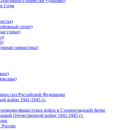
-спортивного общества «Динамо»
 в Сочи
ристы)
обежный спорт)
ые гонки)
л)
й)
ивная гимнастика)
кин)
боксары)
нных сил Российской Федерации
ой войне 1941-1945 гг.
 немецко-фашистских войск в Сталинградской битве
еликой Отечественной войне 1941-1945 гг.
ации
 России