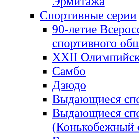
Эрмитажа
Спортивные серии
90-летие Всерос
спортивного об
XXII Олимпийски
Самбо
Дзюдо
Выдающиеся спо
Выдающиеся спо
(Конькобежный 