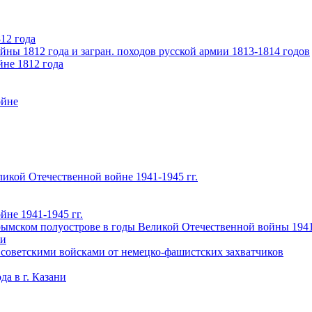
12 года
ны 1812 года и загран. походов русской армии 1813-1814 годов
йне 1812 года
ойне
икой Отечественной войне 1941-1945 гг.
не 1941-1945 гг.
ымском полуострове в годы Великой Отечественной войны 1941-
чи
 советскими войсками от немецко-фашистских захватчиков
а в г. Казани