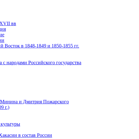
XVII вв
ция
ие
ии
 Восток в 1848-1849 и 1850-1855 гг.
а с народами Российского государства
ы Минина и Дмитрия Пожарского
9 г.)
 культуры
Хакасии в состав России