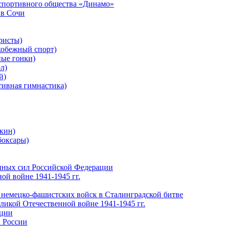
-спортивного общества «Динамо»
 в Сочи
ристы)
обежный спорт)
ые гонки)
л)
й)
ивная гимнастика)
кин)
боксары)
нных сил Российской Федерации
ой войне 1941-1945 гг.
 немецко-фашистских войск в Сталинградской битве
еликой Отечественной войне 1941-1945 гг.
ации
 России