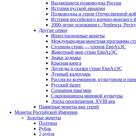
Выдающиеся полководцы России
История русской авиации
Полководцы и герои Отечественной вой
История российского военно-морского 
2000-летие основания г. Дербента, Респ
Другие серии
Инвестиционные монеты
Международная монетная программа ст
Столицы стран — членов ЕврАзЭС
Животный мир стран ЕврАзЭС
Знаки зодиака
Красная книга
Легенды и сказки стран ЕврАзЭС
Лунный календарь
Россия во всемирном, культурном и п
Русский балет
Сохраним наш мир
Сокровищница мировой культуры
Эпоха просвещения. XVIII век
Памятные монеты вне серий
Монеты Российской Империи
Золотые монеты
Полтина
Рубль
2 рубля