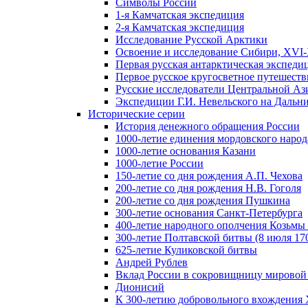
Символы России
1-я Камчатская экспедиция
2-я Камчатская экспедиция
Исследование Русской Арктики
Освоение и исследование Сибири, XVI-
Первая русская антарктическая экспеди
Первое русское кругосветное путешеств
Русские исследователи Центральной Аз
Экспедиции Г.И. Невельского на Дальний
Исторические серии
История денежного обращения России
1000-летие единения мордовского народ
1000-летие основания Казани
1000-летие России
150-летие со дня рождения А.П. Чехова
200-летие со дня рождения Н.В. Гоголя
200-летие со дня рождения Пушкина
300-летие основания Санкт-Петербурга
400-летие народного ополчения Козьм
300-летие Полтавской битвы (8 июля 170
625-летие Куликовской битвы
Андрей Рублев
Вклад России в сокровищницу мировой
Дионисий
К 300-летию добровольного вхождения 