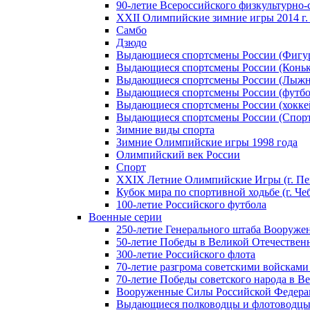
90-летие Всероссийского физкультурно
XXII Олимпийские зимние игры 2014 г.
Самбо
Дзюдо
Выдающиеся спортсмены России (Фигу
Выдающиеся спортсмены России (Коньк
Выдающиеся спортсмены России (Лыжн
Выдающиеся спортсмены России (футбо
Выдающиеся спортсмены России (хокке
Выдающиеся спортсмены России (Спорт
Зимние виды спорта
Зимние Олимпийские игры 1998 года
Олимпийский век России
Спорт
XXIX Летние Олимпийские Игры (г. Пе
Кубок мира по спортивной ходьбе (г. Че
100-летие Российского футбола
Военные серии
250-летие Генерального штаба Вооруже
50-летие Победы в Великой Отечественн
300-летие Российского флота
70-летие разгрома советскими войсками
70-летие Победы советского народа в В
Вооруженные Силы Российской Федер
Выдающиеся полководцы и флотоводцы