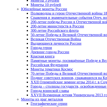
Монеты 5 рублей
Монеты 10 рублей
Юбилейные монеты России
Полководцы и герои Отечественной войны 18
Сражения и знаменательные события Отеч. вой
200-летие победы России в Отечественной во
200-летие министерств в России
300-летие Российского флота
50-летие Победы в Великой Отечественной в
Великая Отечественная Война
Выдающиеся личности России
Города герои
Древние города России
Красная книга
Памятные монеты, посвящённые Победе в Вел
Российская Федерация
Монеты тематики Космос
70-летие Победы в Великой Отечественной вой
Подвиг советских воинов, сражавшихся на Кр
XXII Олимпийские зимние игры 2014 г. в Со
Города – столицы государств, освобожденные
Города воинской славы
XXVII Всемирная летняя Универсиада 2013 год
Монеты из драг металлов
Географические серии