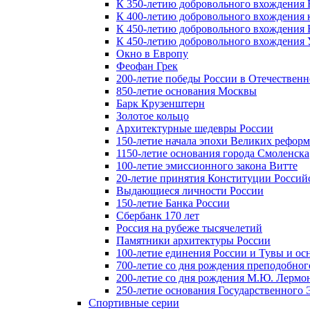
К 350-летию добровольного вхождения Б
К 400-летию добровольного вхождения к
К 450-летию добровольного вхождения 
К 450-летию добровольного вхождения У
Окно в Европу
Феофан Грек
200-летие победы России в Отечественн
850-летие основания Москвы
Барк Крузенштерн
Золотое кольцо
Архитектурные шедевры России
150-летие начала эпохи Великих реформ
1150-летие основания города Смоленска
100-летие эмиссионного закона Витте
20-летие принятия Конституции Росси
Выдающиеся личности России
150-летие Банка России
Сбербанк 170 лет
Россия на рубеже тысячелетий
Памятники архитектуры России
100-летие единения России и Тувы и ос
700-летие со дня рождения преподобно
200-летие со дня рождения М.Ю. Лермо
250-летие основания Государственного
Спортивные серии