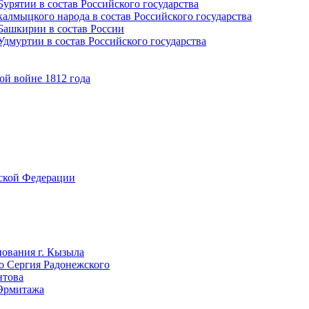
урятии в состав Российского государства
алмыцкого народа в состав Российского государства
Башкирии в состав России
дмуртии в состав Российского государства
ой войне 1812 года
йской Федерации
нования г. Кызыла
го Сергия Радонежского
нтова
 Эрмитажа