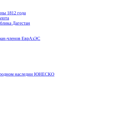
ны 1812 года
флота
ублика Дагестан
ран-членов ЕврАзЭС
риродном наследии ЮНЕСКО