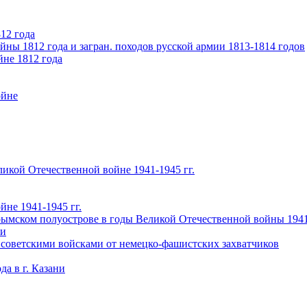
12 года
ны 1812 года и загран. походов русской армии 1813-1814 годов
йне 1812 года
ойне
икой Отечественной войне 1941-1945 гг.
не 1941-1945 гг.
ымском полуострове в годы Великой Отечественной войны 1941-
чи
 советскими войсками от немецко-фашистских захватчиков
а в г. Казани