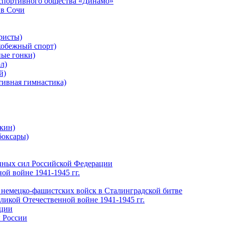
-спортивного общества «Динамо»
 в Сочи
ристы)
обежный спорт)
ые гонки)
л)
й)
ивная гимнастика)
кин)
боксары)
нных сил Российской Федерации
ой войне 1941-1945 гг.
 немецко-фашистских войск в Сталинградской битве
еликой Отечественной войне 1941-1945 гг.
ации
 России