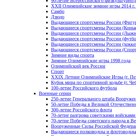
90-летие Всероссийского физкультурно
XXII Олимпийские зимние игры 2014 г.
Самбо
Дзюдо
Выдающиеся спортсмены России (Фигу
Выдающиеся спортсмены России (Коньк
Выдающиеся спортсмены России (Лыжн
Выдающиеся спортсмены России (футбо
Выдающиеся спортсмены России (хокке
Выдающиеся спортсмены России (Спорт
Зимние виды спорта
Зимние Олимпийские игры 1998 года
Олимпийский век России
Спорт
XXIX Летние Олимпийские Игры (г. Пе
Кубок мира по спортивной ходьбе (г. Че
100-летие Российского футбола
Военные серии
250-летие Генерального штаба Вооруже
50-летие Победы в Великой Отечественн
300-летие Российского флота
70-летие разгрома советскими войсками
70-летие Победы советского народа в В
Вооруженные Силы Российской Федер
Выдающиеся полководцы и флотоводцы