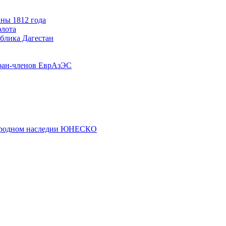
ны 1812 года
флота
ублика Дагестан
ран-членов ЕврАзЭС
риродном наследии ЮНЕСКО