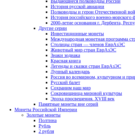
Выдающиеся полководцы России
История русской авиации
Полководцы и герои Отечественной вой
История российского военно-морского 
2000-летие основания г. Дербента, Респ
Другие серии
Инвестиционные монеты
Международная монетная программа ст
Столицы стран — членов ЕврАзЭС
Животный мир стран ЕврАзЭС
Знаки зодиака
Красная книга
Легенды и сказки стран ЕврАзЭС
Лунный календарь
Россия во всемирном, культурном и п
Русский балет
Сохраним наш мир
Сокровищница мировой культуры
Эпоха просвещения. XVIII век
Памятные монеты вне серий
Монеты Российской Империи
Золотые монеты
Полтина
Рубль
2 рубля