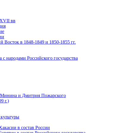
XVII вв
ция
ие
ии
 Восток в 1848-1849 и 1850-1855 гг.
а с народами Российского государства
ы Минина и Дмитрия Пожарского
9 г.)
 культуры
Хакасии в состав России
урятии в состав Российского государства