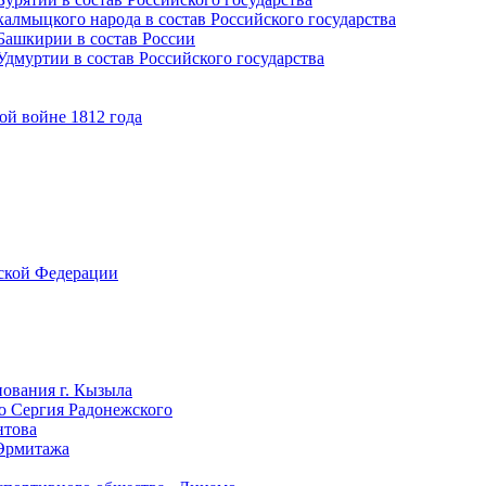
алмыцкого народа в состав Российского государства
Башкирии в состав России
дмуртии в состав Российского государства
ой войне 1812 года
йской Федерации
нования г. Кызыла
го Сергия Радонежского
нтова
 Эрмитажа