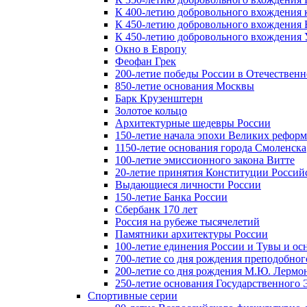
К 400-летию добровольного вхождения к
К 450-летию добровольного вхождения 
К 450-летию добровольного вхождения У
Окно в Европу
Феофан Грек
200-летие победы России в Отечественн
850-летие основания Москвы
Барк Крузенштерн
Золотое кольцо
Архитектурные шедевры России
150-летие начала эпохи Великих реформ
1150-летие основания города Смоленска
100-летие эмиссионного закона Витте
20-летие принятия Конституции Росси
Выдающиеся личности России
150-летие Банка России
Сбербанк 170 лет
Россия на рубеже тысячелетий
Памятники архитектуры России
100-летие единения России и Тувы и ос
700-летие со дня рождения преподобно
200-летие со дня рождения М.Ю. Лермо
250-летие основания Государственного
Спортивные серии