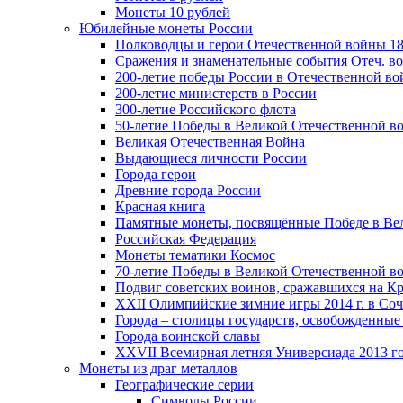
Монеты 10 рублей
Юбилейные монеты России
Полководцы и герои Отечественной войны 18
Сражения и знаменательные события Отеч. вой
200-летие победы России в Отечественной во
200-летие министерств в России
300-летие Российского флота
50-летие Победы в Великой Отечественной в
Великая Отечественная Война
Выдающиеся личности России
Города герои
Древние города России
Красная книга
Памятные монеты, посвящённые Победе в Вел
Российская Федерация
Монеты тематики Космос
70-летие Победы в Великой Отечественной вой
Подвиг советских воинов, сражавшихся на Кр
XXII Олимпийские зимние игры 2014 г. в Со
Города – столицы государств, освобожденные
Города воинской славы
XXVII Всемирная летняя Универсиада 2013 год
Монеты из драг металлов
Географические серии
Символы России