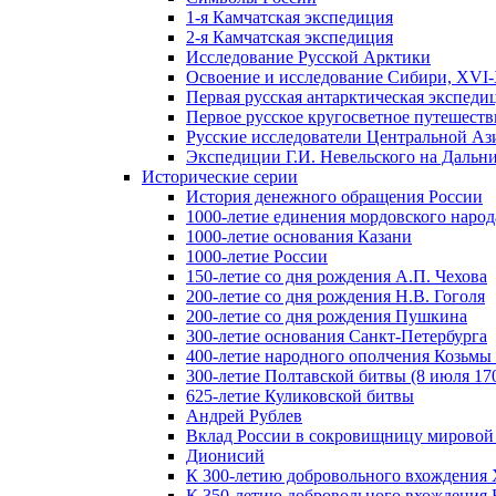
1-я Камчатская экспедиция
2-я Камчатская экспедиция
Исследование Русской Арктики
Освоение и исследование Сибири, XVI-
Первая русская антарктическая экспеди
Первое русское кругосветное путешеств
Русские исследователи Центральной Аз
Экспедиции Г.И. Невельского на Дальний
Исторические серии
История денежного обращения России
1000-летие единения мордовского народ
1000-летие основания Казани
1000-летие России
150-летие со дня рождения А.П. Чехова
200-летие со дня рождения Н.В. Гоголя
200-летие со дня рождения Пушкина
300-летие основания Санкт-Петербурга
400-летие народного ополчения Козьм
300-летие Полтавской битвы (8 июля 170
625-летие Куликовской битвы
Андрей Рублев
Вклад России в сокровищницу мировой
Дионисий
К 300-летию добровольного вхождения 
К 350-летию добровольного вхождения Б