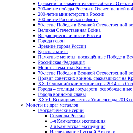
Сражения и знаменательные события Отеч. вой
200-летие победы России в Отечественной во
200-летие министерств в России
300-летие Российского флота
50-летие Победы в Великой Отечественной в
Великая Отечественная Война
Выдающиеся личности России
Города герои
Древние города России
Красная книга
Памятные монеты, посвящённые Победе в Вел
Российская Федерация
Монеты тематики Космос
70-летие Победы в Великой Отечественной вой
Подвиг советских воинов, сражавшихся на Кр
XXII Олимпийские зимние игры 2014 г. в Со
Города – столицы государств, освобожденные
Города воинской славы
XXVII Всемирная летняя Универсиада 2013 год
Монеты из драг металлов
Географические серии
Символы России
1-я Камчатская экспедиция
2-я Камчатская экспедиция
Исследование Русской Арктики