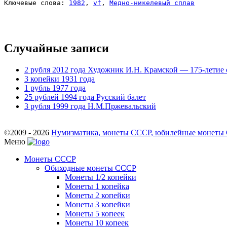
Ключевые слова: 
1982
, 
vf
, 
Медно-никелевый сплав
Случайные записи
2 рубля 2012 года Художник И.Н. Крамской — 175-летие 
3 копейки 1931 года
1 рубль 1977 года
25 рублей 1994 года Русский балет
3 рубля 1999 года Н.М.Пржевальский
©2009 - 2026
Нумизматика, монеты СССР, юбилейные монеты СС
Меню
Монеты СССР
Обиходные монеты СССР
Монеты 1/2 копейки
Монеты 1 копейка
Монеты 2 копейки
Монеты 3 копейки
Монеты 5 копеек
Монеты 10 копеек