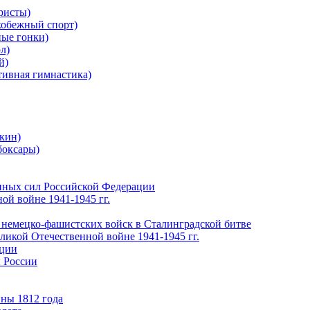
ристы)
обежный спорт)
ые гонки)
л)
й)
ивная гимнастика)
кин)
боксары)
нных сил Российской Федерации
ой войне 1941-1945 гг.
 немецко-фашистских войск в Сталинградской битве
еликой Отечественной войне 1941-1945 гг.
ации
 России
ны 1812 года