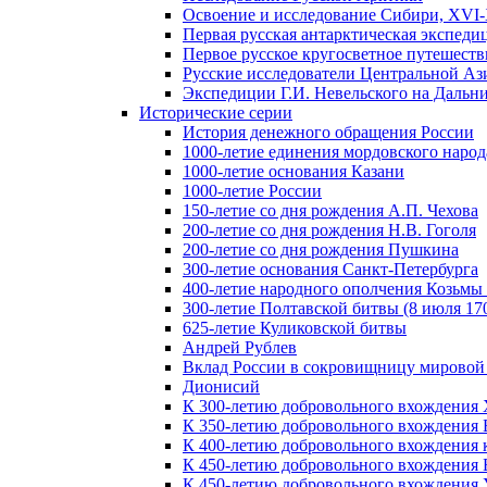
Освоение и исследование Сибири, XVI-
Первая русская антарктическая экспеди
Первое русское кругосветное путешеств
Русские исследователи Центральной Аз
Экспедиции Г.И. Невельского на Дальний
Исторические серии
История денежного обращения России
1000-летие единения мордовского народ
1000-летие основания Казани
1000-летие России
150-летие со дня рождения А.П. Чехова
200-летие со дня рождения Н.В. Гоголя
200-летие со дня рождения Пушкина
300-летие основания Санкт-Петербурга
400-летие народного ополчения Козьм
300-летие Полтавской битвы (8 июля 170
625-летие Куликовской битвы
Андрей Рублев
Вклад России в сокровищницу мировой
Дионисий
К 300-летию добровольного вхождения 
К 350-летию добровольного вхождения Б
К 400-летию добровольного вхождения к
К 450-летию добровольного вхождения 
К 450-летию добровольного вхождения У