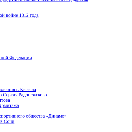
ой войне 1812 года
йской Федерации
нования г. Кызыла
го Сергия Радонежского
нтова
 Эрмитажа
-спортивного общества «Динамо»
 в Сочи