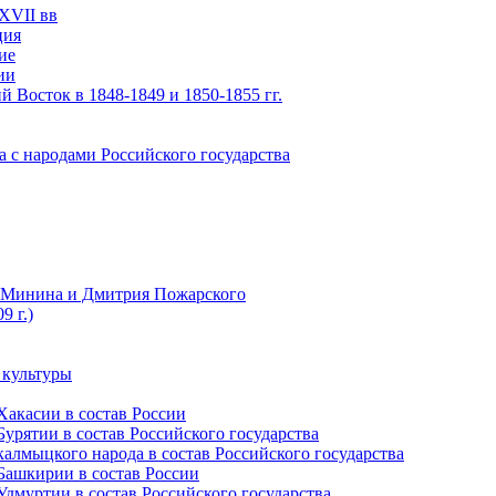
XVII вв
ция
ие
ии
 Восток в 1848-1849 и 1850-1855 гг.
а с народами Российского государства
ы Минина и Дмитрия Пожарского
9 г.)
 культуры
Хакасии в состав России
урятии в состав Российского государства
алмыцкого народа в состав Российского государства
Башкирии в состав России
дмуртии в состав Российского государства