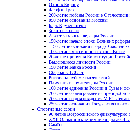
Окно в Европу
Феофан Грек
200-летие победы России в Отечественн
850-летие основания Москвы
Барк Крузенштерн
Золотое кольцо
Архитектурные шедевры России
150-летие начала эпохи Великих реформ
1150-летие основания города Смоленска
100-летие эмиссионного закона Витте
20-летие принятия Конституции Росси
Выдающиеся личности России
150-летие Банка России
Сбербанк 170 лет
Россия на рубеже тысячелетий
Памятники архитектуры России
100-летие единения России и Тувы и ос
700-летие со дня рождения преподобно
200-летие со дня рождения М.Ю. Лермо
250-летие основания Государственного
Спортивные серии
90-летие Всероссийского физкультурно
XXII Олимпийские зимние игры 2014 г.
Самбо
Дзюдо