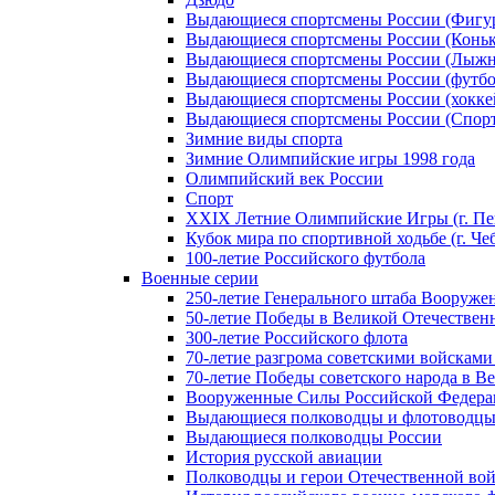
Выдающиеся спортсмены России (Фигу
Выдающиеся спортсмены России (Коньк
Выдающиеся спортсмены России (Лыжн
Выдающиеся спортсмены России (футбо
Выдающиеся спортсмены России (хокке
Выдающиеся спортсмены России (Спорт
Зимние виды спорта
Зимние Олимпийские игры 1998 года
Олимпийский век России
Спорт
XXIX Летние Олимпийские Игры (г. Пе
Кубок мира по спортивной ходьбе (г. Че
100-летие Российского футбола
Военные серии
250-летие Генерального штаба Вооруже
50-летие Победы в Великой Отечественн
300-летие Российского флота
70-летие разгрома советскими войсками
70-летие Победы советского народа в В
Вооруженные Силы Российской Федер
Выдающиеся полководцы и флотоводцы
Выдающиеся полководцы России
История русской авиации
Полководцы и герои Отечественной вой