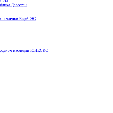
флота
ублика Дагестан
ран-членов ЕврАзЭС
риродном наследии ЮНЕСКО