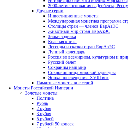
История российского военно-морского 
2000-летие основания г. Дербента, Респ
Другие серии
Инвестиционные монеты
Международная монетная программа ст
Столицы стран — членов ЕврАзЭС
Животный мир стран ЕврАзЭС
Знаки зодиака
Красная книга
Легенды и сказки стран ЕврАзЭС
Лунный календарь
Россия во всемирном, культурном и п
Русский балет
Сохраним наш мир
Сокровищница мировой культуры
Эпоха просвещения. XVIII век
Памятные монеты вне серий
Монеты Российской Империи
Золотые монеты
Полтина
Рубль
2 рубля
3 рубля
5 рублей
7 рублей 50 копеек