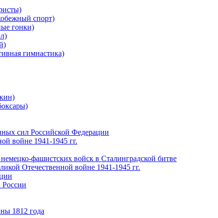
ристы)
обежный спорт)
ые гонки)
л)
й)
ивная гимнастика)
кин)
боксары)
нных сил Российской Федерации
ой войне 1941-1945 гг.
 немецко-фашистских войск в Сталинградской битве
еликой Отечественной войне 1941-1945 гг.
ации
 России
ны 1812 года