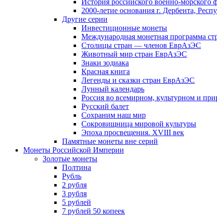
История российского военно-морского 
2000-летие основания г. Дербента, Респ
Другие серии
Инвестиционные монеты
Международная монетная программа ст
Столицы стран — членов ЕврАзЭС
Животный мир стран ЕврАзЭС
Знаки зодиака
Красная книга
Легенды и сказки стран ЕврАзЭС
Лунный календарь
Россия во всемирном, культурном и п
Русский балет
Сохраним наш мир
Сокровищница мировой культуры
Эпоха просвещения. XVIII век
Памятные монеты вне серий
Монеты Российской Империи
Золотые монеты
Полтина
Рубль
2 рубля
3 рубля
5 рублей
7 рублей 50 копеек