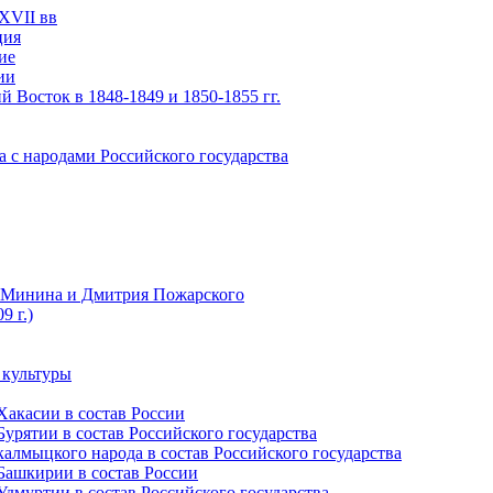
XVII вв
ция
ие
ии
 Восток в 1848-1849 и 1850-1855 гг.
а с народами Российского государства
ы Минина и Дмитрия Пожарского
9 г.)
 культуры
Хакасии в состав России
урятии в состав Российского государства
алмыцкого народа в состав Российского государства
Башкирии в состав России
дмуртии в состав Российского государства