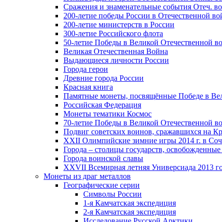
Сражения и знаменательные события Отеч. вой
200-летие победы России в Отечественной во
200-летие министерств в России
300-летие Российского флота
50-летие Победы в Великой Отечественной в
Великая Отечественная Война
Выдающиеся личности России
Города герои
Древние города России
Красная книга
Памятные монеты, посвящённые Победе в Вел
Российская Федерация
Монеты тематики Космос
70-летие Победы в Великой Отечественной вой
Подвиг советских воинов, сражавшихся на Кр
XXII Олимпийские зимние игры 2014 г. в Со
Города – столицы государств, освобожденные
Города воинской славы
XXVII Всемирная летняя Универсиада 2013 год
Монеты из драг металлов
Географические серии
Символы России
1-я Камчатская экспедиция
2-я Камчатская экспедиция
Исследование Русской Арктики