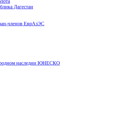
флота
ублика Дагестан
ран-членов ЕврАзЭС
риродном наследии ЮНЕСКО