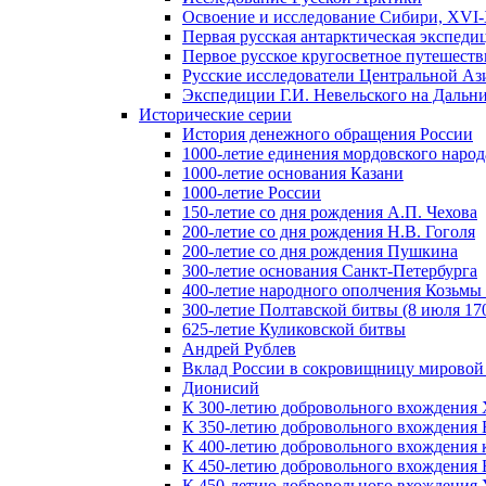
Освоение и исследование Сибири, XVI-
Первая русская антарктическая экспеди
Первое русское кругосветное путешеств
Русские исследователи Центральной Аз
Экспедиции Г.И. Невельского на Дальний
Исторические серии
История денежного обращения России
1000-летие единения мордовского народ
1000-летие основания Казани
1000-летие России
150-летие со дня рождения А.П. Чехова
200-летие со дня рождения Н.В. Гоголя
200-летие со дня рождения Пушкина
300-летие основания Санкт-Петербурга
400-летие народного ополчения Козьм
300-летие Полтавской битвы (8 июля 170
625-летие Куликовской битвы
Андрей Рублев
Вклад России в сокровищницу мировой
Дионисий
К 300-летию добровольного вхождения 
К 350-летию добровольного вхождения Б
К 400-летию добровольного вхождения к
К 450-летию добровольного вхождения 
К 450-летию добровольного вхождения У