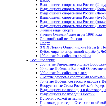
Дзюдо
Выдающиеся спортсмены России (Фигу
Выдающиеся спортсмены России (Коньк
Выдающиеся спортсмены России (Лыжн
Выдающиеся спортсмены России (футбо
Выдающиеся спортсмены России (хокке
Выдающиеся спортсмены России (Спорт
Зимние виды спорта
Зимние Олимпийские игры 1998 года
Олимпийский век России
Спорт
XXIX Летние Олимпийские Игры (г. Пе
Кубок мира по спортивной ходьбе (г. Че
100-летие Российского футбола
Военные серии
250-летие Генерального штаба Вооруже
50-летие Победы в Великой Отечественн
300-летие Российского флота
70-летие разгрома советскими войсками
70-летие Победы советского народа в В
Вооруженные Силы Российской Федер
Выдающиеся полководцы и флотоводцы
Выдающиеся полководцы России
История русской авиации
Полководцы и герои Отечественной вой