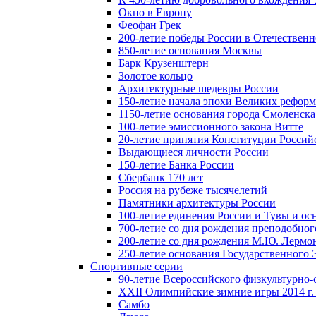
Окно в Европу
Феофан Грек
200-летие победы России в Отечественн
850-летие основания Москвы
Барк Крузенштерн
Золотое кольцо
Архитектурные шедевры России
150-летие начала эпохи Великих реформ
1150-летие основания города Смоленска
100-летие эмиссионного закона Витте
20-летие принятия Конституции Росси
Выдающиеся личности России
150-летие Банка России
Сбербанк 170 лет
Россия на рубеже тысячелетий
Памятники архитектуры России
100-летие единения России и Тувы и ос
700-летие со дня рождения преподобно
200-летие со дня рождения М.Ю. Лермо
250-летие основания Государственного
Спортивные серии
90-летие Всероссийского физкультурно
XXII Олимпийские зимние игры 2014 г.
Самбо