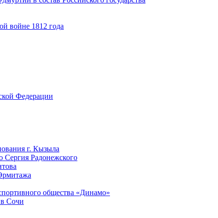
ой войне 1812 года
йской Федерации
нования г. Кызыла
го Сергия Радонежского
нтова
 Эрмитажа
-спортивного общества «Динамо»
 в Сочи