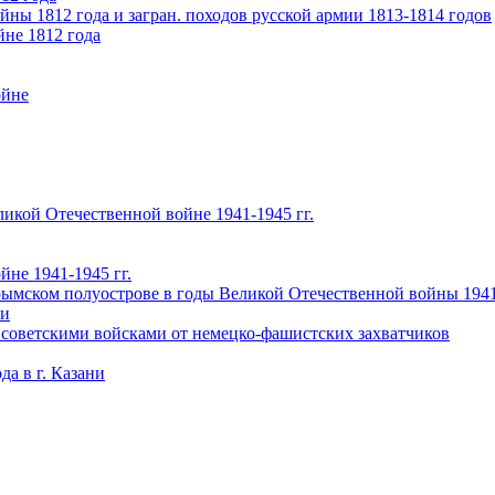
ны 1812 года и загран. походов русской армии 1813-1814 годов
йне 1812 года
ойне
икой Отечественной войне 1941-1945 гг.
не 1941-1945 гг.
ымском полуострове в годы Великой Отечественной войны 1941-
чи
 советскими войсками от немецко-фашистских захватчиков
а в г. Казани