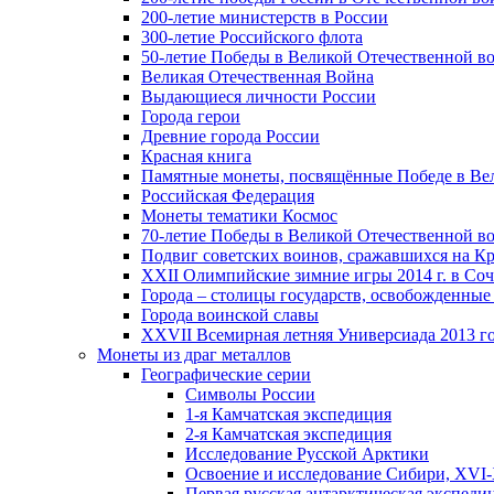
200-летие министерств в России
300-летие Российского флота
50-летие Победы в Великой Отечественной в
Великая Отечественная Война
Выдающиеся личности России
Города герои
Древние города России
Красная книга
Памятные монеты, посвящённые Победе в Вел
Российская Федерация
Монеты тематики Космос
70-летие Победы в Великой Отечественной вой
Подвиг советских воинов, сражавшихся на Кр
XXII Олимпийские зимние игры 2014 г. в Со
Города – столицы государств, освобожденные
Города воинской славы
XXVII Всемирная летняя Универсиада 2013 год
Монеты из драг металлов
Географические серии
Символы России
1-я Камчатская экспедиция
2-я Камчатская экспедиция
Исследование Русской Арктики
Освоение и исследование Сибири, XVI-
Первая русская антарктическая экспеди