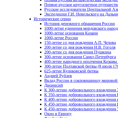
Первое русское кругосветное путешеств
Русские исследователи Центральной Аз
Экспедиции Г.И. Невельского на Дальний
Исторические серии
История денежного обращения России
1000-летие единения мордовского народ
1000-летие основания Казани
1000-летие России
150-летие со дня рождения А.П. Чехова
200-летие со дня рождения Н.В. Гоголя
200-летие со дня рождения Пушкина
300-летие основания Санкт-Петербурга
400-летие народного ополчения Козьм
300-летие Полтавской битвы (8 июля 170
625-летие Куликовской битвы
Андрей Рублев
Вклад России в сокровищницу мировой
Дионисий
К 300-летию добровольного вхождения 
К 350-летию добровольного вхождения Б
К 400-летию добровольного вхождения к
К 450-летию добровольного вхождения 
К 450-летию добровольного вхождения У
Окно в Европу