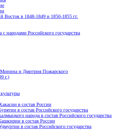
ие
ии
 Восток в 1848-1849 и 1850-1855 гг.
а с народами Российского государства
ы Минина и Дмитрия Пожарского
9 г.)
 культуры
Хакасии в состав России
урятии в состав Российского государства
алмыцкого народа в состав Российского государства
Башкирии в состав России
дмуртии в состав Российского государства