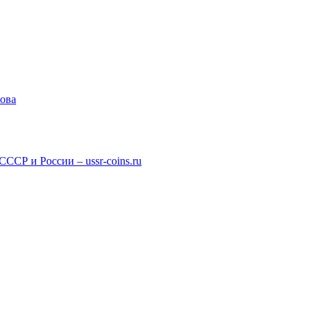
рова
СР и России – ussr-coins.ru