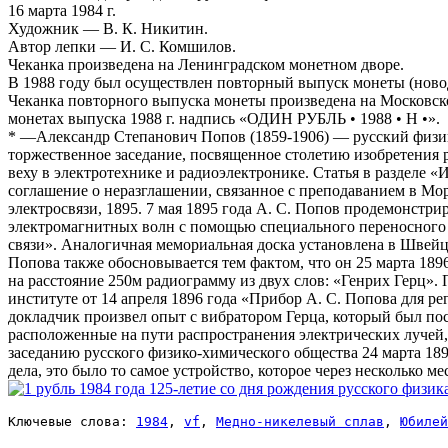
16 марта 1984 г.
Художник — В. К. Никитин.
Автор лепки — И. С. Комшилов.
Чеканка произведена на Ленинградском монетном дворе.
В 1988 году был осуществлен повторный выпуск монеты (новоде
Чеканка повторного выпуска монеты произведена на Московско
монетах выпуска 1988 г. надпись «ОДИН РУБЛЬ • 1988 • Н •».
* —Александр Степанович Попов (1859-1906) — русский физик 
торжественное заседание, посвященное столетию изобретения 
веху в электротехнике и радиоэлектронике. Статья в разделе 
соглашение о неразглашении, связанное с преподаванием в Мор
электросвязи, 1895. 7 мая 1895 года А. С. Попов продемонстр
электромагнитных волн с помощью специального переносного у
связи». Аналогичная мемориальная доска установлена в Швейца
Попова также обосновывается тем фактом, что он 25 марта 1896
на расстояние 250м радиограмму из двух слов: «Генрих Герц».
институте от 14 апреля 1896 года «Прибор А. С. Попова для р
докладчик произвел опыт с вибратором Герца, который был пос
расположенные на пути распространения электрических лучей, 
заседанию русского физико-химического общества 24 марта 1896
дела, это было то самое устройство, которое через несколько м
Ключевые слова: 
1984
, 
vf
, 
Медно-никелевый сплав
, 
Юбилей