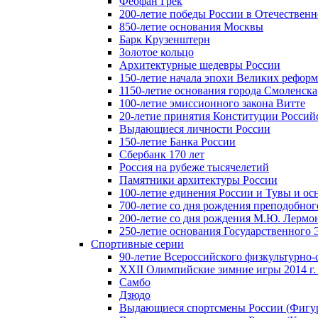
Феофан Грек
200-летие победы России в Отечественн
850-летие основания Москвы
Барк Крузенштерн
Золотое кольцо
Архитектурные шедевры России
150-летие начала эпохи Великих реформ
1150-летие основания города Смоленска
100-летие эмиссионного закона Витте
20-летие принятия Конституции Росси
Выдающиеся личности России
150-летие Банка России
Сбербанк 170 лет
Россия на рубеже тысячелетий
Памятники архитектуры России
100-летие единения России и Тувы и ос
700-летие со дня рождения преподобно
200-летие со дня рождения М.Ю. Лермо
250-летие основания Государственного
Спортивные серии
90-летие Всероссийского физкультурно
XXII Олимпийские зимние игры 2014 г.
Самбо
Дзюдо
Выдающиеся спортсмены России (Фигу