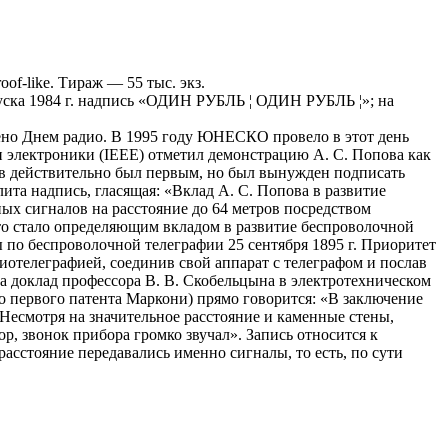
f-like. Тираж — 55 тыс. экз.
пуска 1984 г. надпись «ОДИН РУБЛЬ ¦ ОДИН РУБЛЬ ¦»; на
лено Днем радио. В 1995 году ЮНЕСКО провело в этот день
и электроники (IEEE) отметил демонстрацию А. С. Попова как
пов действительно был первым, но был вынужден подписать
ита надпись, гласящая: «Вклад А. С. Попова в развитие
ных сигналов на расстояние до 64 метров посредством
что стало определяющим вкладом в развитие беспроволочной
 по беспроволочной телеграфии 25 сентября 1895 г. Приоритет
адиотелеграфией, соединив свой аппарат с телеграфом и послав
на доклад профессора В. В. Скобельцына в электротехническом
до первого патента Маркони) прямо говорится: «В заключение
Несмотря на значительное расстояние и каменные стены,
р, звонок прибора громко звучал». Запись относится к
расстояние передавались именно сигналы, то есть, по сути