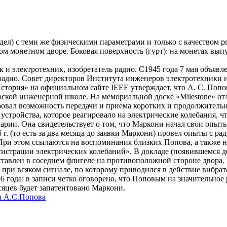
л) с теми же физическими параметрами и только с качеством proo
м монетном дворе. Боковая поверхность (гурт): на монетах вы
и электротехник, изобретатель радио. С1945 года 7 мая объяв
радио. Совет директоров Института инженеров электротехники 
«История» на официальном сайте IEEE утверждает, что А. С. По
ской инженерной школе. На мемориальной доске «Milestone» отл
ировал возможность передачи и приема коротких и продолжитель
стройства, которое реагировало на электрические колебания, 
рии. Она свидетельствует о том, что Маркони начал свои опыты
 г. (то есть за два месяца до заявки Маркони) провел опыты с р
 При этом ссылаются на воспоминания близких Попова, а также 
егистрации электрических колебаний». В докладе (появившемся 
тавлен в соседнем флигеле на противоположной стороне двора. 
при всяком сигнале, по которому приводился в действие вибрато
 года: в записи четко оговорено, что Поповым на значительное 
есяцев будет запатентовано Маркони.