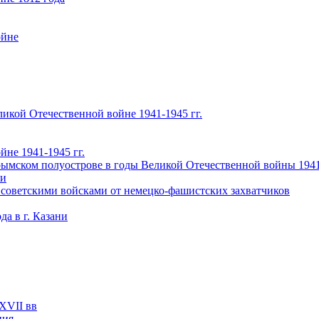
ойне
икой Отечественной войне 1941-1945 гг.
не 1941-1945 гг.
ымском полуострове в годы Великой Отечественной войны 1941-
чи
 советскими войсками от немецко-фашистских захватчиков
а в г. Казани
XVII вв
ция