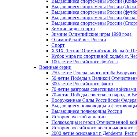
Выдающиеся спортсмены России (Коньк
Выдающиеся спортсмены России (Лыжн
Выдающиеся спортсмены России (футбо
Выдающиеся спортсмены России (хокке
Выдающиеся спортсмены России (Спорт
Зимние виды спорта
Зимние Олимпийские игры 1998 года
Олимпийский век России
Спорт
XXIX Летние Олимпийские Игры (г. Пе
Кубок мира по спортивной ходьбе (г. Че
100-летие Российского футбола
Военные серии
250-летие Генерального штаба Вооруже
50-летие Победы в Великой Отечественн
300-летие Российского флота
70-летие разгрома советскими войсками
70-летие Победы советского народа в В
Вооруженные Силы Российской Федер
Выдающиеся полководцы и флотоводцы
Выдающиеся полководцы России
История русской авиации
Полководцы и герои Отечественной вой
История российского военно-морского 
2000-летие основания г. Дербента, Респ