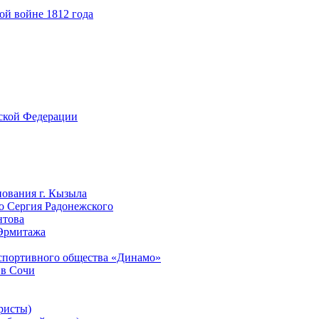
ой войне 1812 года
йской Федерации
нования г. Кызыла
го Сергия Радонежского
нтова
 Эрмитажа
-спортивного общества «Динамо»
 в Сочи
ристы)