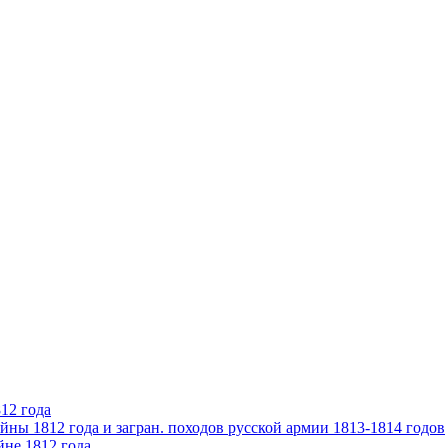
12 года
ны 1812 года и загран. походов русской армии 1813-1814 годов
йне 1812 года