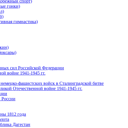
обежный спорт)
ые гонки)
л)
й)
ивная гимнастика)
кин)
боксары)
нных сил Российской Федерации
ой войне 1941-1945 гг.
 немецко-фашистских войск в Сталинградской битве
еликой Отечественной войне 1941-1945 гг.
ации
 России
ны 1812 года
флота
ублика Дагестан