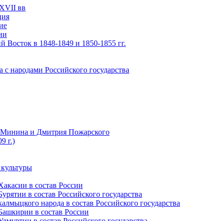
XVII вв
ция
ие
ии
 Восток в 1848-1849 и 1850-1855 гг.
а с народами Российского государства
ы Минина и Дмитрия Пожарского
9 г.)
 культуры
Хакасии в состав России
урятии в состав Российского государства
алмыцкого народа в состав Российского государства
Башкирии в состав России
дмуртии в состав Российского государства