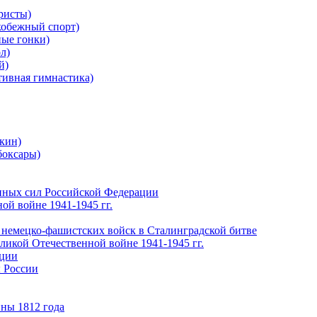
ристы)
обежный спорт)
ые гонки)
л)
й)
ивная гимнастика)
кин)
боксары)
нных сил Российской Федерации
ой войне 1941-1945 гг.
 немецко-фашистских войск в Сталинградской битве
еликой Отечественной войне 1941-1945 гг.
ации
 России
ны 1812 года