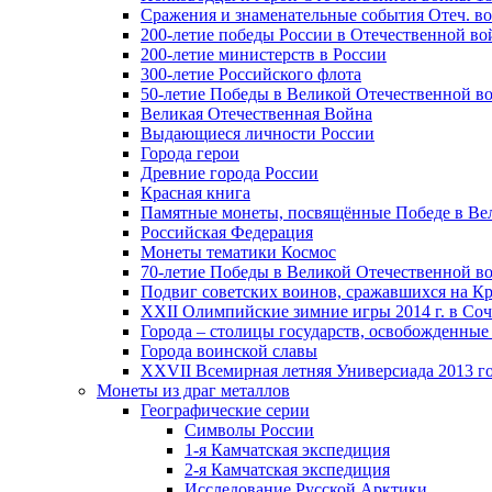
Сражения и знаменательные события Отеч. вой
200-летие победы России в Отечественной во
200-летие министерств в России
300-летие Российского флота
50-летие Победы в Великой Отечественной в
Великая Отечественная Война
Выдающиеся личности России
Города герои
Древние города России
Красная книга
Памятные монеты, посвящённые Победе в Вел
Российская Федерация
Монеты тематики Космос
70-летие Победы в Великой Отечественной вой
Подвиг советских воинов, сражавшихся на Кр
XXII Олимпийские зимние игры 2014 г. в Со
Города – столицы государств, освобожденные
Города воинской славы
XXVII Всемирная летняя Универсиада 2013 год
Монеты из драг металлов
Географические серии
Символы России
1-я Камчатская экспедиция
2-я Камчатская экспедиция
Исследование Русской Арктики