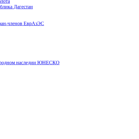
флота
ублика Дагестан
ран-членов ЕврАзЭС
риродном наследии ЮНЕСКО