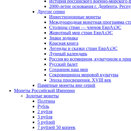
История российского военно-морского 
2000-летие основания г. Дербента, Респ
Другие серии
Инвестиционные монеты
Международная монетная программа ст
Столицы стран — членов ЕврАзЭС
Животный мир стран ЕврАзЭС
Знаки зодиака
Красная книга
Легенды и сказки стран ЕврАзЭС
Лунный календарь
Россия во всемирном, культурном и п
Русский балет
Сохраним наш мир
Сокровищница мировой культуры
Эпоха просвещения. XVIII век
Памятные монеты вне серий
Монеты Российской Империи
Золотые монеты
Полтина
Рубль
2 рубля
3 рубля
5 рублей
7 рублей 50 копеек