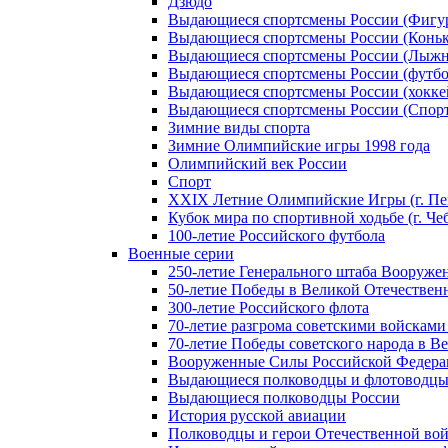
Дзюдо
Выдающиеся спортсмены России (Фигу
Выдающиеся спортсмены России (Коньк
Выдающиеся спортсмены России (Лыжн
Выдающиеся спортсмены России (футбо
Выдающиеся спортсмены России (хокке
Выдающиеся спортсмены России (Спорт
Зимние виды спорта
Зимние Олимпийские игры 1998 года
Олимпийский век России
Спорт
XXIX Летние Олимпийские Игры (г. Пе
Кубок мира по спортивной ходьбе (г. Че
100-летие Российского футбола
Военные серии
250-летие Генерального штаба Вооруже
50-летие Победы в Великой Отечественн
300-летие Российского флота
70-летие разгрома советскими войсками
70-летие Победы советского народа в В
Вооруженные Силы Российской Федер
Выдающиеся полководцы и флотоводцы
Выдающиеся полководцы России
История русской авиации
Полководцы и герои Отечественной вой