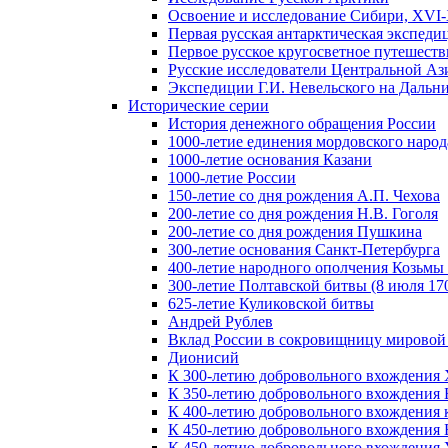
Освоение и исследование Сибири, XVI-
Первая русская антарктическая экспеди
Первое русское кругосветное путешеств
Русские исследователи Центральной Аз
Экспедиции Г.И. Невельского на Дальний
Исторические серии
История денежного обращения России
1000-летие единения мордовского народ
1000-летие основания Казани
1000-летие России
150-летие со дня рождения А.П. Чехова
200-летие со дня рождения Н.В. Гоголя
200-летие со дня рождения Пушкина
300-летие основания Санкт-Петербурга
400-летие народного ополчения Козьм
300-летие Полтавской битвы (8 июля 170
625-летие Куликовской битвы
Андрей Рублев
Вклад России в сокровищницу мировой
Дионисий
К 300-летию добровольного вхождения 
К 350-летию добровольного вхождения Б
К 400-летию добровольного вхождения к
К 450-летию добровольного вхождения 
К 450-летию добровольного вхождения У