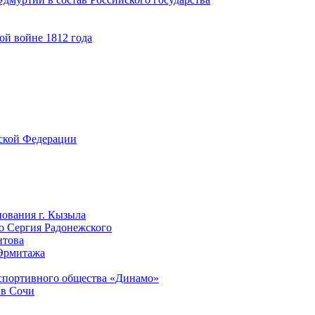
ой войне 1812 года
йской Федерации
нования г. Кызыла
го Сергия Радонежского
нтова
 Эрмитажа
-спортивного общества «Динамо»
 в Сочи