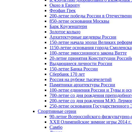
Окно в Европу
Феофан Грек
200-летие победы России в Отечественн
850-летие основания Москвы
Барк Крузенштерн
Золотое кольцо
Архитектурные шедевры России
150-летие начала эпохи Великих реформ
1150-летие основания города Смоленска
100-летие эмиссионного закона Витте
20-летие принятия Конституции Росси
Выдающиеся личности России
150-летие Банка России
Сбербанк 170 лет
Россия на рубеже тысячелетий
Памятники архитектуры России
100-летие единения России и Тувы и ос
700-летие со дня рождения преподобно
200-летие со дня рождения М.Ю. Лермо
250-летие основания Государственного
Спортивные серии
90-летие Всероссийского физкультурно
XXII Олимпийские зимние игры 2014 г.
Самбо