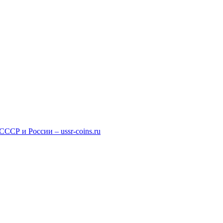
СР и России – ussr-coins.ru