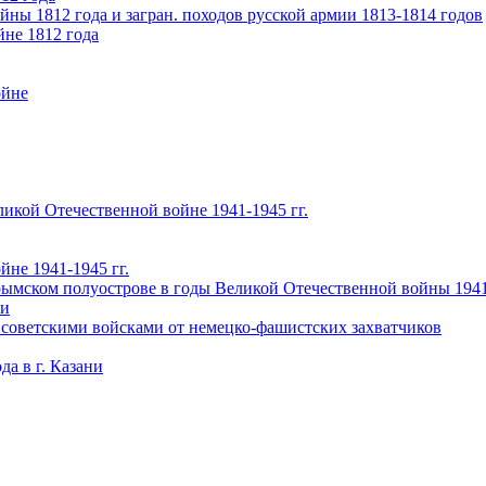
ны 1812 года и загран. походов русской армии 1813-1814 годов
йне 1812 года
ойне
икой Отечественной войне 1941-1945 гг.
не 1941-1945 гг.
ымском полуострове в годы Великой Отечественной войны 1941-
чи
 советскими войсками от немецко-фашистских захватчиков
а в г. Казани