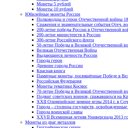
Монеты 5 рублей
Монеты 10 рублей
Юбилейные монеты России
Полководцы и герои Отечественной войны 18
Сражения и знаменательные события Отеч. вой
200-летие победы России в Отечественной во
200-летие министерств в России
300-летие Российского флота
50-летие Победы в Великой Отечественной в
Великая Отечественная Война
Выдающиеся личности России
Города герои
Древние города России
Красная книга
Памятные монеты, посвящённые Победе в Вел
Российская Федерация
Монеты тематики Космос
70-летие Победы в Великой Отечественной вой
Подвиг советских воинов, сражавшихся на Кр
XXII Олимпийские зимние игры 2014 г. в Со
Города – столицы государств, освобожденные
Города воинской славы
XXVII Всемирная летняя Универсиада 2013 год
Монеты из драг металлов
Географические серии