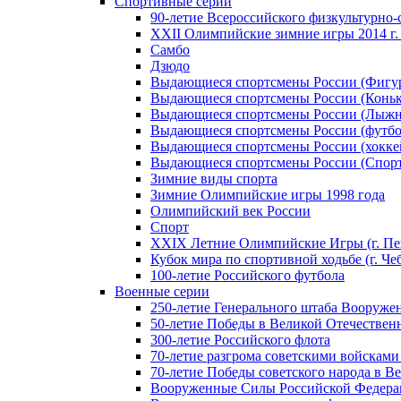
Спортивные серии
90-летие Всероссийского физкультурно
XXII Олимпийские зимние игры 2014 г.
Самбо
Дзюдо
Выдающиеся спортсмены России (Фигу
Выдающиеся спортсмены России (Коньк
Выдающиеся спортсмены России (Лыжн
Выдающиеся спортсмены России (футбо
Выдающиеся спортсмены России (хокке
Выдающиеся спортсмены России (Спорт
Зимние виды спорта
Зимние Олимпийские игры 1998 года
Олимпийский век России
Спорт
XXIX Летние Олимпийские Игры (г. Пе
Кубок мира по спортивной ходьбе (г. Че
100-летие Российского футбола
Военные серии
250-летие Генерального штаба Вооруже
50-летие Победы в Великой Отечественн
300-летие Российского флота
70-летие разгрома советскими войсками
70-летие Победы советского народа в В
Вооруженные Силы Российской Федер