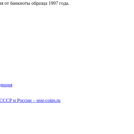
я от банкноты образца 1997 года.
едиция
СР и России – ussr-coins.ru