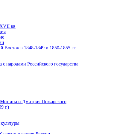
XVII вв
ция
ие
ии
 Восток в 1848-1849 и 1850-1855 гг.
а с народами Российского государства
ы Минина и Дмитрия Пожарского
9 г.)
 культуры
Хакасии в состав России