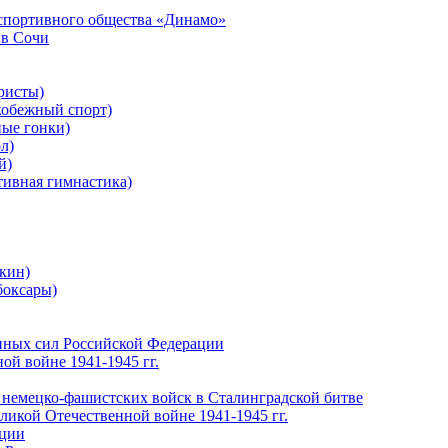
-спортивного общества «Динамо»
 в Сочи
ристы)
обежный спорт)
ые гонки)
л)
й)
ивная гимнастика)
кин)
боксары)
нных сил Российской Федерации
ой войне 1941-1945 гг.
 немецко-фашистских войск в Сталинградской битве
еликой Отечественной войне 1941-1945 гг.
ации