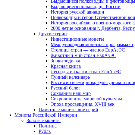
Выдающиеся полководцы и флотоводцы
Выдающиеся полководцы России
История русской авиации
Полководцы и герои Отечественной вой
История российского военно-морского 
2000-летие основания г. Дербента, Респ
Другие серии
Инвестиционные монеты
Международная монетная программа ст
Столицы стран — членов ЕврАзЭС
Животный мир стран ЕврАзЭС
Знаки зодиака
Красная книга
Легенды и сказки стран ЕврАзЭС
Лунный календарь
Россия во всемирном, культурном и п
Русский балет
Сохраним наш мир
Сокровищница мировой культуры
Эпоха просвещения. XVIII век
Памятные монеты вне серий
Монеты Российской Империи
Золотые монеты
Полтина
Рубль