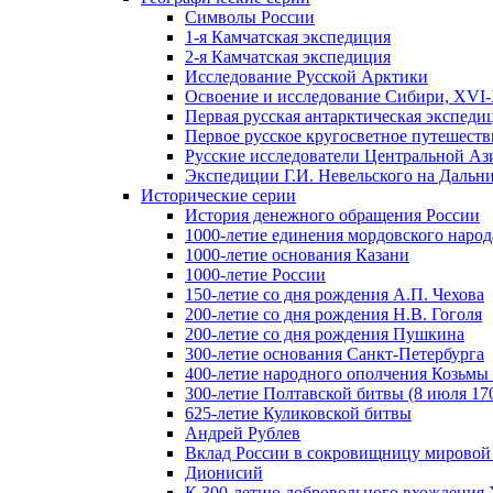
Символы России
1-я Камчатская экспедиция
2-я Камчатская экспедиция
Исследование Русской Арктики
Освоение и исследование Сибири, XVI-
Первая русская антарктическая экспеди
Первое русское кругосветное путешеств
Русские исследователи Центральной Аз
Экспедиции Г.И. Невельского на Дальний
Исторические серии
История денежного обращения России
1000-летие единения мордовского народ
1000-летие основания Казани
1000-летие России
150-летие со дня рождения А.П. Чехова
200-летие со дня рождения Н.В. Гоголя
200-летие со дня рождения Пушкина
300-летие основания Санкт-Петербурга
400-летие народного ополчения Козьм
300-летие Полтавской битвы (8 июля 170
625-летие Куликовской битвы
Андрей Рублев
Вклад России в сокровищницу мировой
Дионисий
К 300-летию добровольного вхождения 