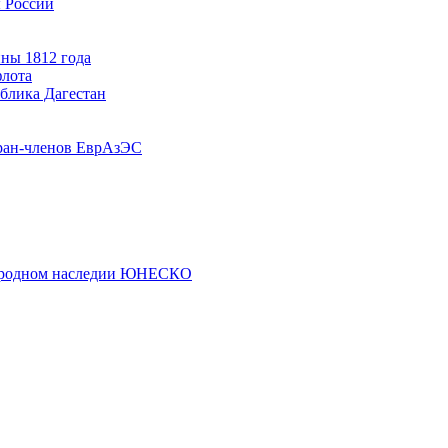
 России
ны 1812 года
флота
ублика Дагестан
ран-членов ЕврАзЭС
риродном наследии ЮНЕСКО