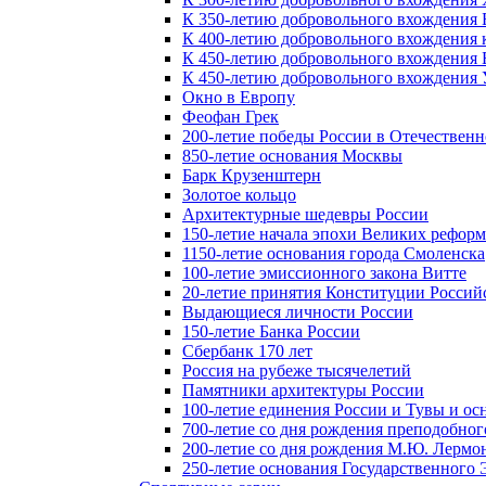
К 350-летию добровольного вхождения Б
К 400-летию добровольного вхождения к
К 450-летию добровольного вхождения 
К 450-летию добровольного вхождения У
Окно в Европу
Феофан Грек
200-летие победы России в Отечественн
850-летие основания Москвы
Барк Крузенштерн
Золотое кольцо
Архитектурные шедевры России
150-летие начала эпохи Великих реформ
1150-летие основания города Смоленска
100-летие эмиссионного закона Витте
20-летие принятия Конституции Росси
Выдающиеся личности России
150-летие Банка России
Сбербанк 170 лет
Россия на рубеже тысячелетий
Памятники архитектуры России
100-летие единения России и Тувы и ос
700-летие со дня рождения преподобно
200-летие со дня рождения М.Ю. Лермо
250-летие основания Государственного