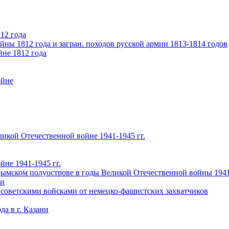
12 года
ны 1812 года и загран. походов русской армии 1813-1814 годов
йне 1812 года
ойне
икой Отечественной войне 1941-1945 гг.
не 1941-1945 гг.
ымском полуострове в годы Великой Отечественной войны 1941-
чи
 советскими войсками от немецко-фашистских захватчиков
а в г. Казани