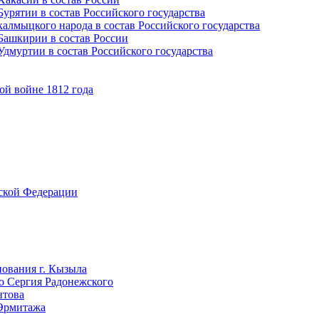
урятии в состав Российского государства
алмыцкого народа в состав Российского государства
Башкирии в состав России
дмуртии в состав Российского государства
ой войне 1812 года
йской Федерации
нования г. Кызыла
го Сергия Радонежского
нтова
 Эрмитажа