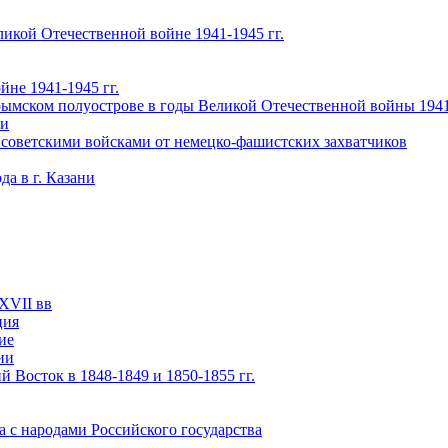
икой Отечественной войне 1941-1945 гг.
не 1941-1945 гг.
ымском полуострове в годы Великой Отечественной войны 1941-
чи
 советскими войсками от немецко-фашистских захватчиков
а в г. Казани
XVII вв
ция
ие
ии
 Восток в 1848-1849 и 1850-1855 гг.
а с народами Российского государства