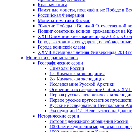
Красная книга
Памятные монеты, посвящённые Победе в Вел
Российская Федерация
Монеты тематики Космос
70-летие Победы в Великой Отечественной вой
Подвиг советских воинов, сражавшихся на Кр
XXII Олимпийские зимние игры 2014 г. в Со
Города – столицы государств, освобожденные
Города воинской славы
XXVII Всемирная летняя Универсиада 2013 год
Монеты из драг металлов
Географические серии
Символы России
1-я Камчатская экспедиция
2-я Камчатская экспедиция
Исследование Русской Арктики
Освоение и исследование Сибири, XVI-
Первая русская антарктическая экспеди
Первое русское кругосветное путешеств
Русские исследователи Центральной Аз
Экспедиции Г.И. Невельского на Дальний
Исторические серии
История денежного обращения России
1000-летие единения мордовского народ
1000-летие основания Казани