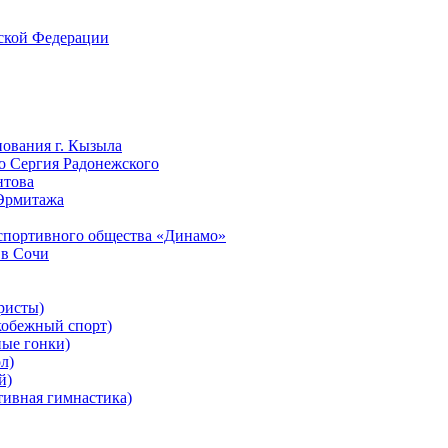
йской Федерации
нования г. Кызыла
го Сергия Радонежского
нтова
 Эрмитажа
-спортивного общества «Динамо»
 в Сочи
ристы)
обежный спорт)
ые гонки)
л)
й)
ивная гимнастика)