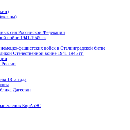
кин)
боксары)
нных сил Российской Федерации
ой войне 1941-1945 гг.
 немецко-фашистских войск в Сталинградской битве
еликой Отечественной войне 1941-1945 гг.
ации
 России
ны 1812 года
флота
ублика Дагестан
ран-членов ЕврАзЭС