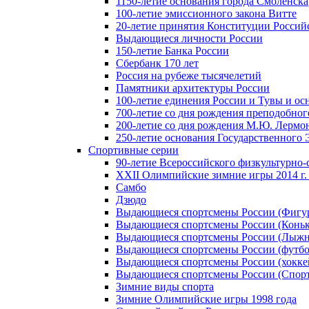
1150-летие основания города Смоленска
100-летие эмиссионного закона Витте
20-летие принятия Конституции Росси
Выдающиеся личности России
150-летие Банка России
Сбербанк 170 лет
Россия на рубеже тысячелетий
Памятники архитектуры России
100-летие единения России и Тувы и ос
700-летие со дня рождения преподобно
200-летие со дня рождения М.Ю. Лермо
250-летие основания Государственного
Спортивные серии
90-летие Всероссийского физкультурно
XXII Олимпийские зимние игры 2014 г.
Самбо
Дзюдо
Выдающиеся спортсмены России (Фигу
Выдающиеся спортсмены России (Коньк
Выдающиеся спортсмены России (Лыжн
Выдающиеся спортсмены России (футбо
Выдающиеся спортсмены России (хокке
Выдающиеся спортсмены России (Спорт
Зимние виды спорта
Зимние Олимпийские игры 1998 года