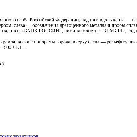
рственного герба Российской Федерации, над ним вдоль кант
ербом: слева — обозначения драгоценного металла и пробы спла
 — надпись: «БАНК РОССИИ», номиналмонеты: «3 РУБЛЯ», год вы
кремля на фоне панорамы города; вверху слева — рельефное изо
 «500 ЛЕТ».
с).
стских захватчиков