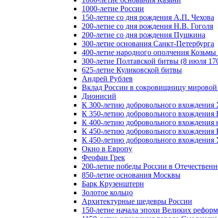
1000-летие России
150-летие со дня рождения А.П. Чехова
200-летие со дня рождения Н.В. Гоголя
200-летие со дня рождения Пушкина
300-летие основания Санкт-Петербурга
400-летие народного ополчения Козьм
300-летие Полтавской битвы (8 июля 170
625-летие Куликовской битвы
Андрей Рублев
Вклад России в сокровищницу мировой
Дионисий
К 300-летию добровольного вхождения 
К 350-летию добровольного вхождения Б
К 400-летию добровольного вхождения к
К 450-летию добровольного вхождения 
К 450-летию добровольного вхождения У
Окно в Европу
Феофан Грек
200-летие победы России в Отечественн
850-летие основания Москвы
Барк Крузенштерн
Золотое кольцо
Архитектурные шедевры России
150-летие начала эпохи Великих реформ