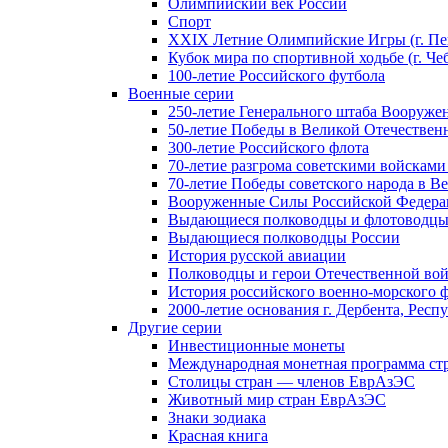
Олимпийский век России
Спорт
XXIX Летние Олимпийские Игры (г. Пе
Кубок мира по спортивной ходьбе (г. Че
100-летие Российского футбола
Военные серии
250-летие Генерального штаба Вооруже
50-летие Победы в Великой Отечественн
300-летие Российского флота
70-летие разгрома советскими войсками
70-летие Победы советского народа в В
Вооруженные Силы Российской Федер
Выдающиеся полководцы и флотоводцы
Выдающиеся полководцы России
История русской авиации
Полководцы и герои Отечественной вой
История российского военно-морского 
2000-летие основания г. Дербента, Респ
Другие серии
Инвестиционные монеты
Международная монетная программа ст
Столицы стран — членов ЕврАзЭС
Животный мир стран ЕврАзЭС
Знаки зодиака
Красная книга