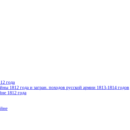
12 года
ны 1812 года и загран. походов русской армии 1813-1814 годов
йне 1812 года
ойне