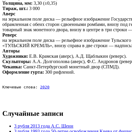
Толщина, мм:
3,30 (±0,35)
Тираж, шт.:
3 000
Аверс
на зеркальном поле диска — рельефное изображение Госуда
обрамленная с обеих сторон сдвоенными ромбами, внизу под г
товарный знак монетного двора, внизу в центре в три строки
Реверс
на зеркальном поле диска — рельефное изображение Тульского 
«ТУЛЬСКИЙ КРЕМЛЬ», внизу справа в две строки — надпись:
Авторы
Художники:
Е.В. Крамская (аверс), А.Д. Щаблыкин (реверс).
Скульпторы:
А.А. Долгополова (аверс), Ф.С. Андронов (ревер
Чеканка:
Санкт-Петербургский монетный двор (СПМД).
Оформление гурта:
300 рифлений.
Ключевые слова: 
2020
Случайные записи
3 рубля 2013 года А.С. Шеин
3 рубля 1993 года 50-летие освобождения Киева от фаши