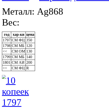
Металл: Ag868
Вес:
год
хар-ки
цена
1797
СМ ФЦ
350
1798
СМ МБ
120
<<
СМ ОМ
130
1799
СМ МБ
140
1801
СМ АИ
200
<<
СМ ФЦ
R